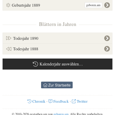
Geburtsjahr 1889
geboren.am
Blättern in Jahren
Todesjahr 1890
Todesjahr 1888
Kalenderjahr auswählen…
Zur Startseite
Chronik
·
Feedback
·
Twitter
© 2010–2026 gestorben.am von
geboren.am
. Alle Rechte vorbehalten.