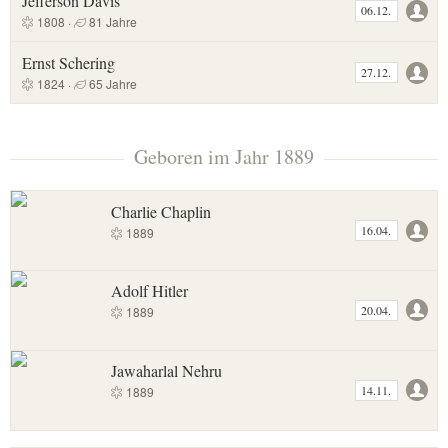
Jefferson Davis
06.12.
1808 ·
81 Jahre
Ernst Schering
27.12.
1824 ·
65 Jahre
Geboren im Jahr 1889
Charlie Chaplin
16.04.
1889
Adolf Hitler
20.04.
1889
Jawaharlal Nehru
14.11.
1889