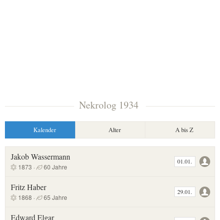
Nekrolog 1934
Kalender
Alter
A bis Z
Jakob Wassermann
01.01.
1873 ·
60 Jahre
Fritz Haber
29.01.
1868 ·
65 Jahre
Edward Elgar