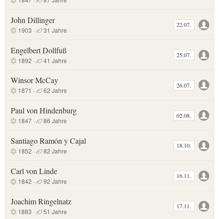
John Dillinger
22.07.
1903 ·
31 Jahre
Engelbert Dollfuß
25.07.
1892 ·
41 Jahre
Winsor McCay
26.07.
1871 ·
62 Jahre
Paul von Hindenburg
02.08.
1847 ·
86 Jahre
Santiago Ramón y Cajal
18.10.
1852 ·
82 Jahre
Carl von Linde
16.11.
1842 ·
92 Jahre
Joachim Ringelnatz
17.11.
1883 ·
51 Jahre