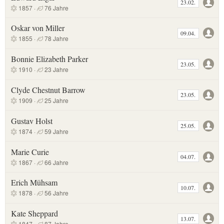
23.02.
1857 ·
76 Jahre
Oskar von Miller
09.04.
1855 ·
78 Jahre
Bonnie Elizabeth Parker
23.05.
1910 ·
23 Jahre
Clyde Chestnut Barrow
23.05.
1909 ·
25 Jahre
Gustav Holst
25.05.
1874 ·
59 Jahre
Marie Curie
04.07.
1867 ·
66 Jahre
Erich Mühsam
10.07.
1878 ·
56 Jahre
Kate Sheppard
13.07.
1847 ·
87 Jahre