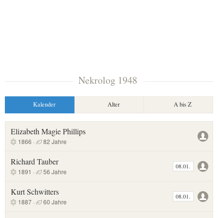
Nekrolog 1948
Kalender
Alter
A bis Z
Elizabeth Magie Phillips
1866 ·
82 Jahre
Richard Tauber
08.01.
1891 ·
56 Jahre
Kurt Schwitters
08.01.
1887 ·
60 Jahre