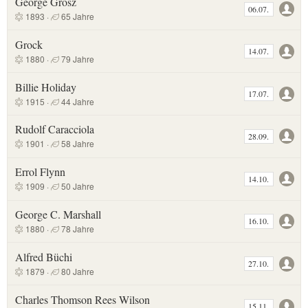
George Grosz
06.07.
1893 ·
65 Jahre
Grock
14.07.
1880 ·
79 Jahre
Billie Holiday
17.07.
1915 ·
44 Jahre
Rudolf Caracciola
28.09.
1901 ·
58 Jahre
Errol Flynn
14.10.
1909 ·
50 Jahre
George C. Marshall
16.10.
1880 ·
78 Jahre
Alfred Büchi
27.10.
1879 ·
80 Jahre
Charles Thomson Rees Wilson
15.11.