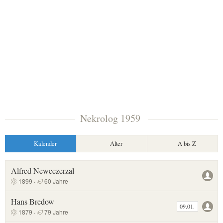
Nekrolog 1959
Kalender
Alter
A bis Z
Alfred Neweczerzal
1899 ·
60 Jahre
Hans Bredow
09.01.
1879 ·
79 Jahre