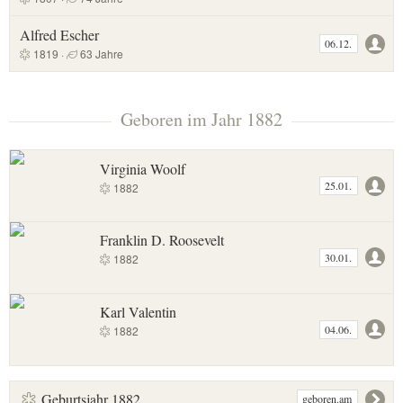
Alfred Escher
06.12.
1819 ·
63 Jahre
Geboren im Jahr 1882
Virginia Woolf
25.01.
1882
Franklin D. Roosevelt
30.01.
1882
Karl Valentin
04.06.
1882
Geburtsjahr 1882
geboren.am