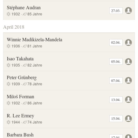
Stéphane Audran
27.03.
1932 ·
85 Jahre
April 2018
Winnie Madikizela-Mandela
02.04.
1936 ·
81 Jahre
Isao Takahata
05.04.
1935 ·
82 Jahre
Peter Grünberg
07.04.
1939 ·
78 Jahre
Miloš Forman
13.04.
1932 ·
86 Jahre
R. Lee Ermey
15.04.
1944 ·
74 Jahre
Barbara Bush
17.04.