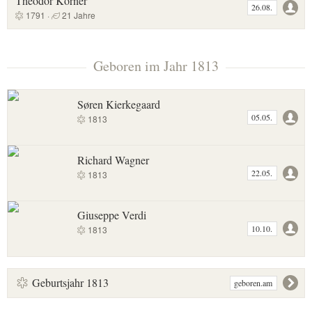
Theodor Körner
26.08.
1791 ·
21 Jahre
Geboren im Jahr 1813
Søren Kierkegaard
05.05.
1813
Richard Wagner
22.05.
1813
Giuseppe Verdi
10.10.
1813
Geburtsjahr 1813
geboren.am