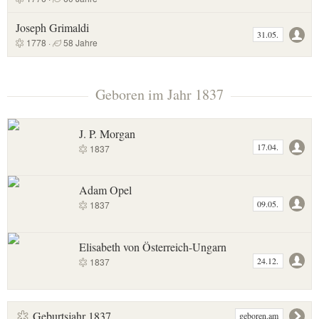
Joseph Grimaldi
31.05.
1778 ·
58 Jahre
Geboren im Jahr 1837
J. P. Morgan
17.04.
1837
Adam Opel
09.05.
1837
Elisabeth von Österreich-Ungarn
24.12.
1837
Geburtsjahr 1837
geboren.am