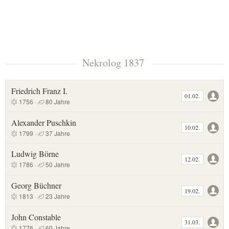
Nekrolog 1837
Friedrich Franz I.
01.02.
1756 ·
80 Jahre
Alexander Puschkin
10.02.
1799 ·
37 Jahre
Ludwig Börne
12.02.
1786 ·
50 Jahre
Georg Büchner
19.02.
1813 ·
23 Jahre
John Constable
31.03.
1776 ·
60 Jahre